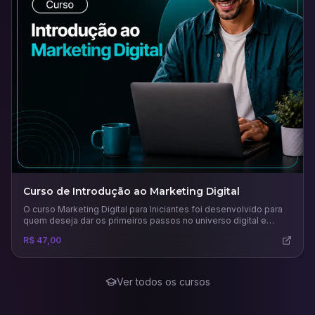
Curso de Introdução ao Marketing Digital
O curso Marketing Digital para Iniciantes foi desenvolvido para
quem deseja dar os primeiros passos no universo digital e
compreender como as estratégias online podem impulsionar
R$ 47,00
negócios e carreiras. Ao longo das aulas, o participante
aprenderá os conceitos fundamentais do marketing digital, suas
diferenças em relação ao marketing tradicional e como planejar
campanhas eficazes.
Ver todos os cursos