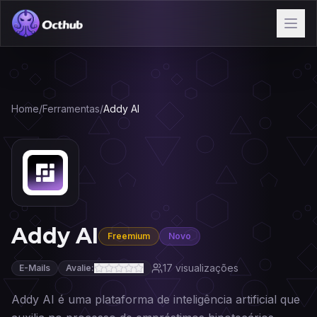
Home
/
Ferramentas
/
Addy AI
Addy AI
Freemium
Novo
17
visualizações
E-Mails
Avalie:
Addy AI é uma plataforma de inteligência artificial que