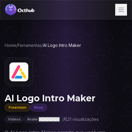
Home
/
Ferramentas
/
AI Logo Intro Maker
AI Logo Intro Maker
Freemium
Novo
21
visualizações
Vídeos
Avalie: