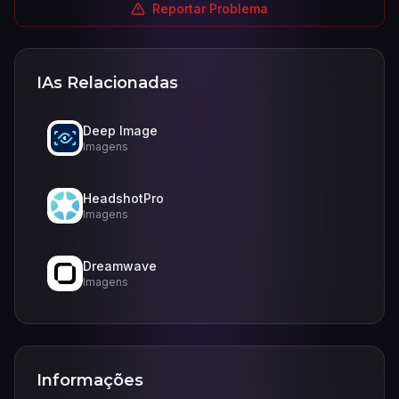
Reportar Problema
IAs Relacionadas
Deep Image
Imagens
HeadshotPro
Imagens
Dreamwave
Imagens
Informações