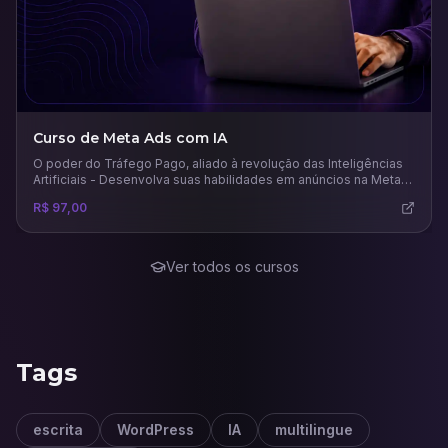
Curso de Meta Ads com IA
O poder do Tráfego Pago, aliado à revolução das Inteligências
Artificiais - Desenvolva suas habilidades em anúncios na Meta
usando todo potencial das principais e mais recentes IAs para
R$ 97,00
este mercado.
Ver todos os cursos
Tags
escrita
WordPress
IA
multilingue