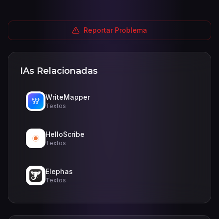
Reportar Problema
IAs Relacionadas
WriteMapper
Textos
HelloScribe
Textos
Elephas
Textos