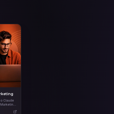
rketing
r o Claude
 Marketing.
ruturas e