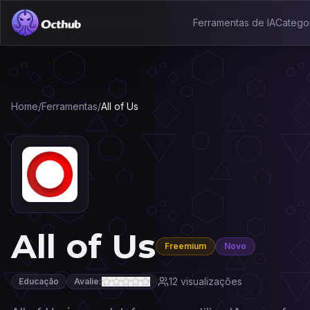
Ferramentas de IA
Catego
Home
/
Ferramentas
/
All of Us
All of Us
Freemium
Novo
12
visualizações
Educação
Avalie: