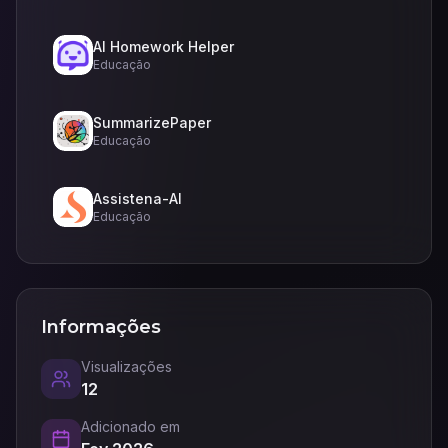
AI Homework Helper
Educação
SummarizePaper
Educação
Assistena-AI
Educação
Informações
Visualizações
12
Adicionado em