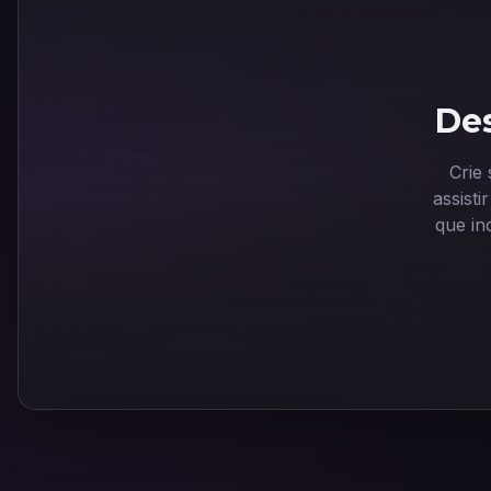
Des
Crie
assist
que in