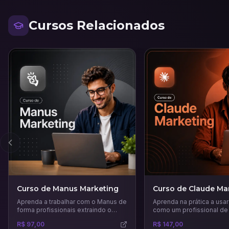
Cursos Relacionados
Anterior
Curso de Manus Marketing
Curso de Claude Ma
Aprenda a trabalhar com o Manus de
Aprenda na prática a usa
forma profissionais extraindo o
como um profissional de
melhor desta IA.
Vá além do Chat, crie est
R$ 97,00
R$ 147,00
automatize tudo.