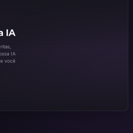
a IA
itas,
ssa IA
ue você