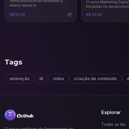
forma profissionais extraindo o
O curso Marketing Digital
melhor desta IA.
Iniciantes foi desenvolvi
quem deseja dar os prim
R$ 97,00
R$ 47,00
passos no universo digita
compreender como as es
online podem impulsiona
e carreiras. Ao longo das 
participante aprenderá o
fundamentais do marketin
suas diferenças em rela
marketing tradicional e 
planejar campanhas efic
Tags
animação
IA
vídeo
criação de conteúdo
d
Explorar
Todas as IAs
O maior catálogo de ferramentas de