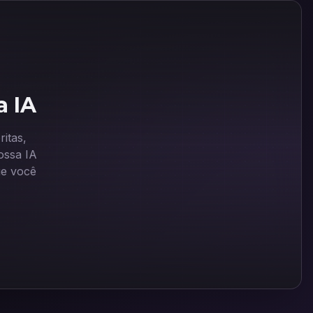
a IA
itas,
ssa IA
ue você