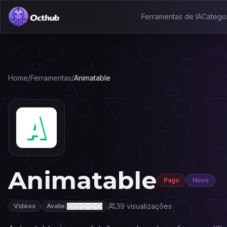
Ferramentas de IA
Catego
Home
/
Ferramentas
/
Animatable
Animatable
Pago
Novo
39
visualizações
Vídeos
Avalie: