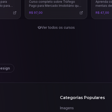
 para
Curso completo sobre Tráfego
Aprenda co
do para
Pago para Mercado Imobiliário que
mentais de
eiros
vai te ensinar técnicas e estratégias
estratégica
R$ 97,00
R$ 47,00
l e
certeiras para venda e aluguel de
decisões, 
tratégias
imóveis.
fortalecer
r negócios
psicologia
aulas, o
Ver todos os cursos
s conceitos
g digital,
ção ao
como
azes.
esign
Categorias Populares
Imagens