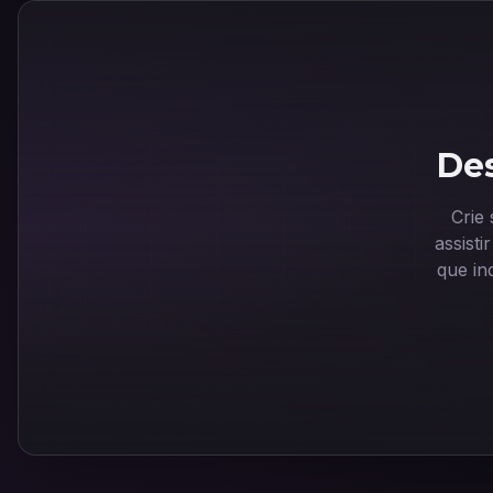
Des
Crie
assist
que in