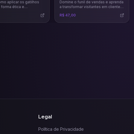
mo aplicar os gatilhos
Domine o funil de vendas e aprenda
 forma ética e
a transformar visitantes em clientes
 para influenciar
fiéis. Neste curso, você descobrirá
R$ 47,00
aumentar suas vendas e
como atrair, engajar e converter
 sua marca com base na
leads com estratégias práticas, uso
 da persuasão.
inteligente de tráfego pago e
análise de métricas para maximizar
resultados no marketing digital.
Legal
Política de Privacidade