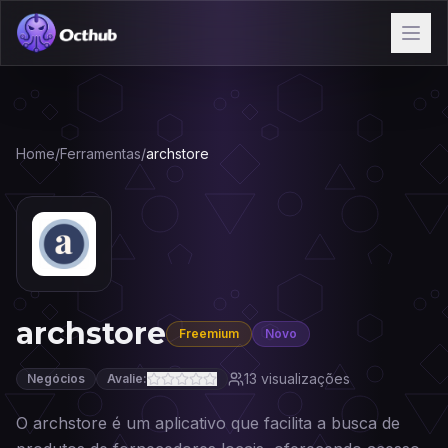
Home
/
Ferramentas
/
archstore
archstore
Freemium
Novo
13
visualizações
Negócios
Avalie:
O archstore é um aplicativo que facilita a busca de