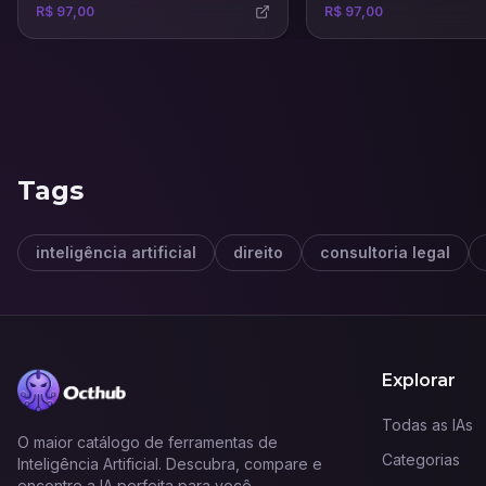
R$ 97,00
R$ 97,00
certeiras para venda e al
imóveis.
Tags
inteligência artificial
direito
consultoria legal
Explorar
Todas as IAs
O maior catálogo de ferramentas de
Categorias
Inteligência Artificial. Descubra, compare e
encontre a IA perfeita para você.