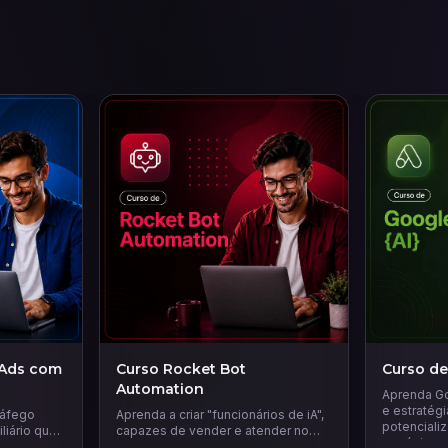
 Ads com
Curso Rocket Bot
Curso de
Automation
Aprenda Go
e estratég
ráfego
Aprenda a criar "funcionários de iA",
potencializ
liário que
capazes de vender e atender no
negócio e 
estratégias
WhatsApp e Instagram 24 horas por