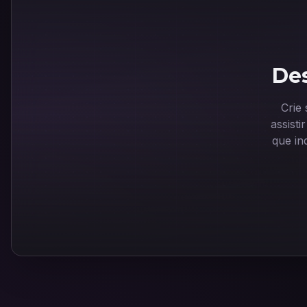
Des
Crie
assist
que in