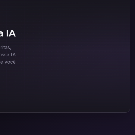
a IA
itas,
ssa IA
ue você