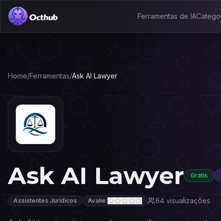
Ferramentas de IA
Catego
Home
/
Ferramentas
/
Ask AI Lawyer
Ask AI Lawyer
Grátis
64
visualizações
Assistentes Jurídicos
Avalie: