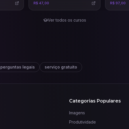
R$ 47,00
R$ 97,00
uguel de
dia com uma comunicação humana.
Ver todos os cursos
perguntas legais
serviço gratuito
Categorias Populares
Imagens
Produtividade