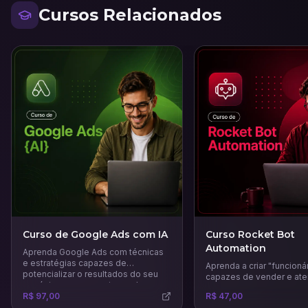
Cursos Relacionados
Curso de Google Ads com IA
Curso Rocket Bot
Automation
Aprenda Google Ads com técnicas
e estratégias capazes de
Aprenda a criar "funcionár
potencializar o resultados do seu
capazes de vender e ate
negócio e a gerar mais vendas.
WhatsApp e Instagram 24
R$ 97,00
R$ 47,00
dia com uma comunicaçã