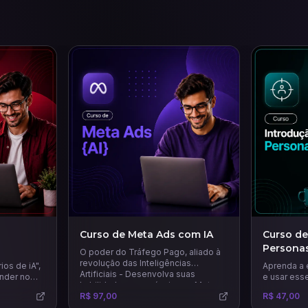
Curso de Meta Ads com IA
Curso de
Persona
O poder do Tráfego Pago, aliado à
revolução das Inteligências
ios de iA",
Aprenda a 
Artificiais - Desenvolva suas
nder no
e usar ess
habilidades em anúncios na Meta
 horas por
estratégia
usando todo potencial das
R$ 97,00
R$ 47,00
o humana.
precisas e 
principais e mais recentes IAs para