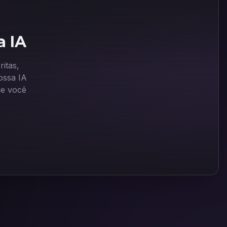
a IA
itas,
ssa IA
ue você