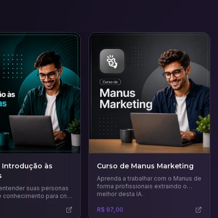
 Introdução às
Curso de Manus Marketing
s
Aprenda a trabalhar com o Manus de
forma profissionais extraindo o
entender suas personas
melhor desta IA.
e conhecimento para criar
s de marketing mais
R$ 97,00
eficazes.