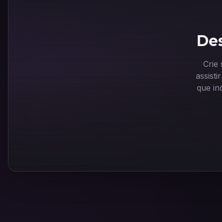
Des
Crie
assist
que in