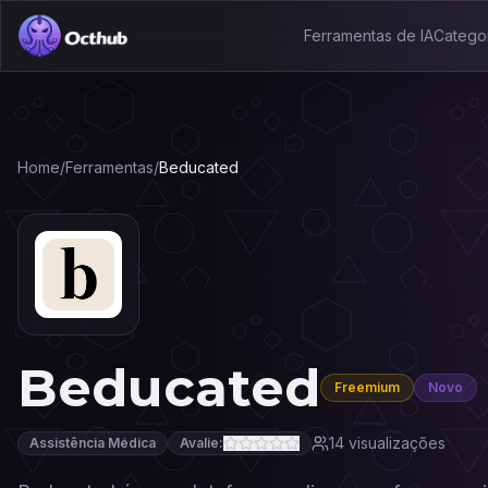
Ferramentas de IA
Catego
Home
/
Ferramentas
/
Beducated
Beducated
Freemium
Novo
14
visualizações
Assistência Médica
Avalie: