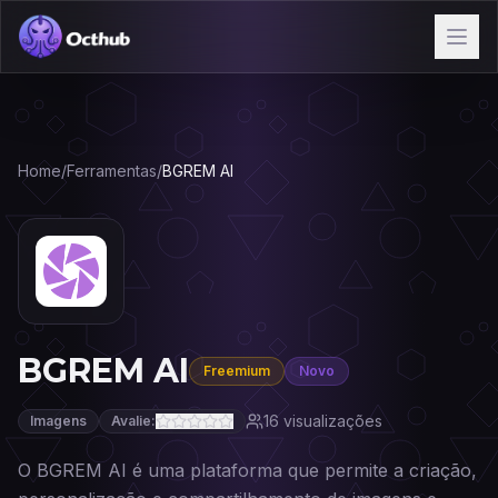
Home
/
Ferramentas
/
BGREM AI
BGREM AI
Freemium
Novo
16
visualizações
Imagens
Avalie:
O BGREM AI é uma plataforma que permite a criação,