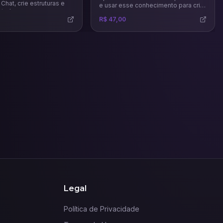
Chat, crie estruturas e
e usar esse conhecimento para criar
 tudo.
estratégias de marketing mais
R$ 47,00
precisas e eficazes.
Legal
Política de Privacidade