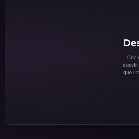
Des
Crie
assist
que in