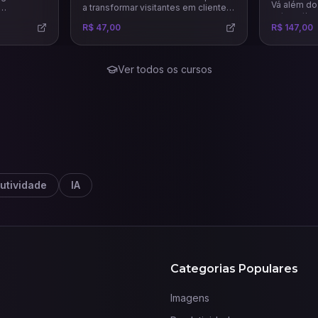
Vá além do 
a transformar visitantes em clientes
automatize
ar
fiéis. Neste curso, você descobrirá
R$ 47,00
R$ 147,00
 vendas e
como atrair, engajar e converter
m base na
leads com estratégias práticas, uso
inteligente de tráfego pago e
análise de métricas para maximizar
Ver todos os cursos
resultados no marketing digital.
utividade
IA
Categorias Populares
Imagens