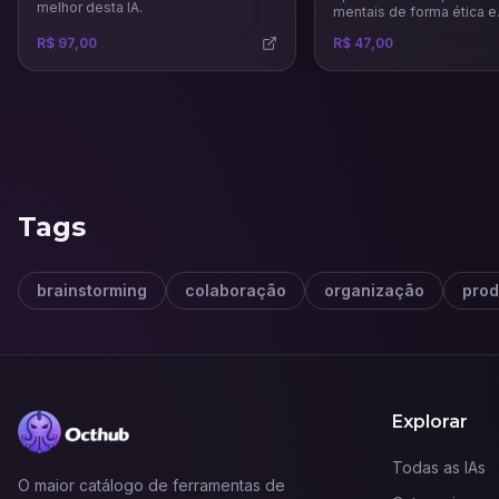
melhor desta IA.
mentais de forma ética e
estratégica para influenci
R$ 97,00
R$ 47,00
decisões, aumentar suas
fortalecer sua marca co
psicologia da persuasão.
Tags
brainstorming
colaboração
organização
prod
Explorar
Todas as IAs
O maior catálogo de ferramentas de