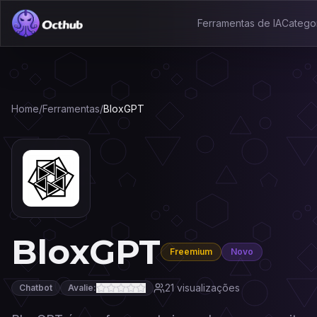
Ferramentas de IA
Catego
Home
/
Ferramentas
/
BloxGPT
BloxGPT
Freemium
Novo
21
visualizações
Chatbot
Avalie: