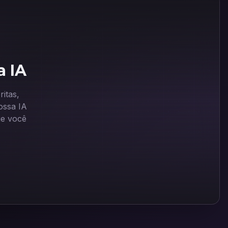
a IA
itas,
ssa IA
ue você