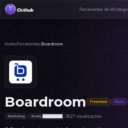
Ferramentas de IA
Catego
Home
/
Ferramentas
/
Boardroom
Boardroom
Freemium
Novo
27
visualizações
Marketing
Avalie: