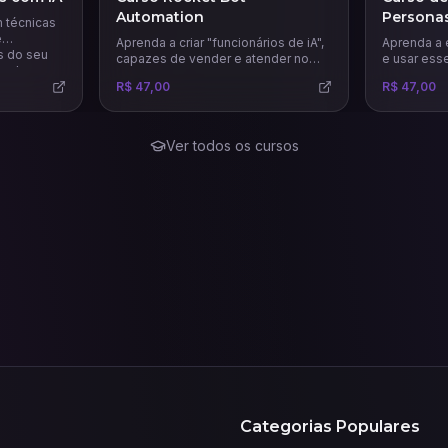
Automation
Persona
 técnicas
e
Aprenda a criar "funcionários de iA",
Aprenda a 
s do seu
capazes de vender e atender no
e usar ess
endas.
WhatsApp e Instagram 24 horas por
estratégia
R$ 47,00
R$ 47,00
dia com uma comunicação humana.
precisas e 
Ver todos os cursos
Categorias Populares