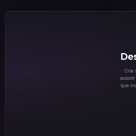
Des
Crie
assist
que in