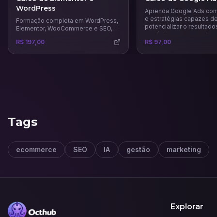
WordPress
Aprenda Google Ads com
e estratégias capazes d
Formação completa em WordPress,
potencializar o resultado
Elementor, WooCommerce e SEO,
negócio e a gerar mais v
que vai te ensinar a criar páginas de
R$ 197,00
R$ 97,00
venda, landing pages, sites
completos e lojas virtuais.
Tags
ecommerce
SEO
IA
gestão
marketing
Explorar