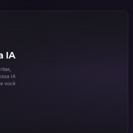
a IA
itas,
ssa IA
ue você