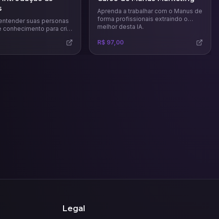
s
Aprenda a trabalhar com o Manus de
forma profissionais extraindo o
entender suas personas
melhor desta IA.
e conhecimento para criar
s de marketing mais
R$ 97,00
eficazes.
Legal