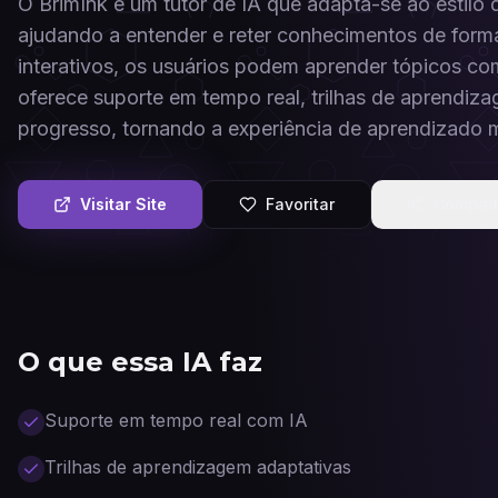
O BrimInk é um tutor de IA que adapta-se ao estilo
ajudando a entender e reter conhecimentos de forma
interativos, os usuários podem aprender tópicos c
oferece suporte em tempo real, trilhas de aprend
progresso, tornando a experiência de aprendizado m
Visitar Site
Favoritar
Compart
O que essa IA faz
Suporte em tempo real com IA
Trilhas de aprendizagem adaptativas