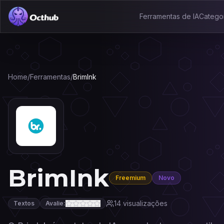
Ferramentas de IA
Catego
Home
/
Ferramentas
/
BrimInk
BrimInk
Freemium
Novo
14
visualizações
Textos
Avalie: