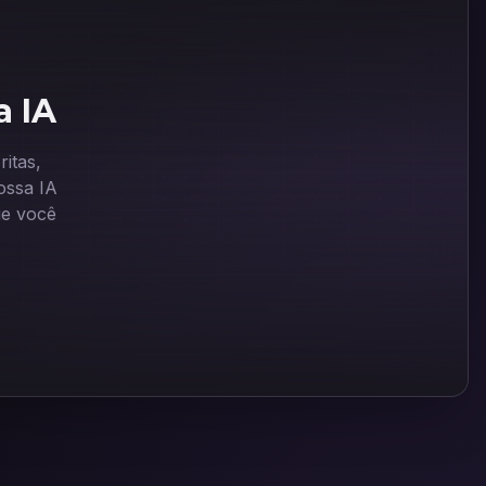
a IA
itas,
ssa IA
ue você