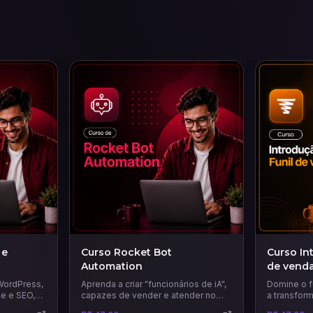
 e
Curso Rocket Bot
Curso In
Automation
de vend
WordPress,
Aprenda a criar "funcionários de iA",
Domine o f
e e SEO,
capazes de vender e atender no
a transform
 páginas de
WhatsApp e Instagram 24 horas por
fiéis. Nest