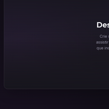
Des
Crie
assist
que in