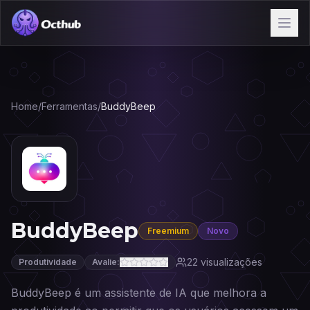
Home
/
Ferramentas
/
BuddyBeep
BuddyBeep
Freemium
Novo
22
visualizações
Produtividade
Avalie:
BuddyBeep é um assistente de IA que melhora a