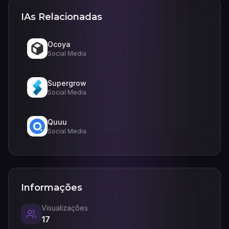
IAs Relacionadas
Ocoya
Social Media
Supergrow
Social Media
Quuu
Social Media
Informações
Visualizações
17