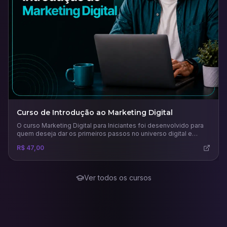
Curso de Introdução ao Marketing Digital
O curso Marketing Digital para Iniciantes foi desenvolvido para
quem deseja dar os primeiros passos no universo digital e
compreender como as estratégias online podem impulsionar
R$ 47,00
negócios e carreiras. Ao longo das aulas, o participante
aprenderá os conceitos fundamentais do marketing digital, suas
diferenças em relação ao marketing tradicional e como planejar
campanhas eficazes.
Ver todos os cursos