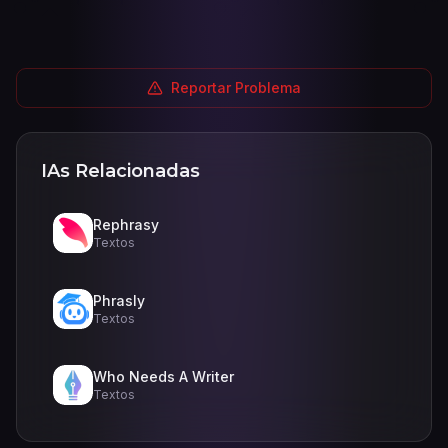
Reportar Problema
IAs Relacionadas
Rephrasy
Textos
Phrasly
Textos
Who Needs A Writer
Textos