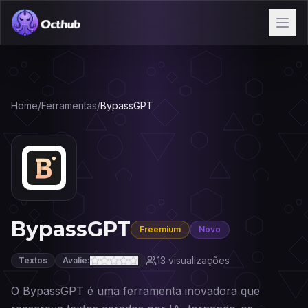
Home
/
Ferramentas
/
BypassGPT
BypassGPT
Freemium
Novo
13
visualizações
Textos
Avalie:
O BypassGPT é uma ferramenta inovadora que