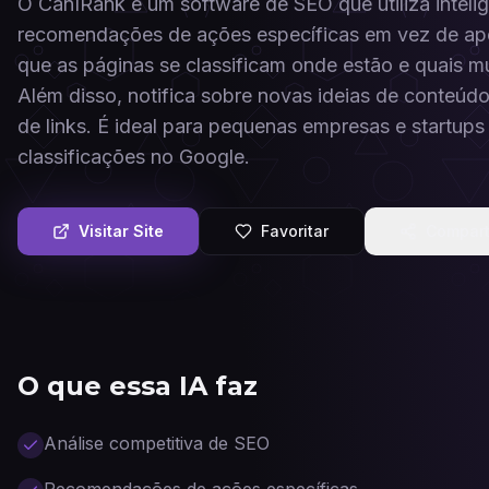
O CanIRank é um software de SEO que utiliza inteligê
recomendações de ações específicas em vez de ape
que as páginas se classificam onde estão e quais 
Além disso, notifica sobre novas ideias de conteúd
de links. É ideal para pequenas empresas e startu
classificações no Google.
Visitar Site
Favoritar
Compart
O que essa IA faz
Análise competitiva de SEO