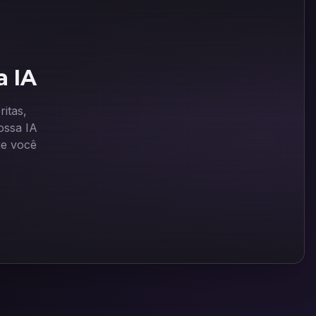
a IA
itas,
ssa IA
ue você