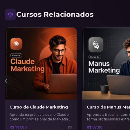
Cursos Relacionados
Anterior
Curso de Claude Marketing
Curso de Manus Mar
Aprenda na prática a usar o Claude
Aprenda a trabalhar com
como um profissional de Marketing.
forma profissionais extra
Vá além do Chat, crie estruturas e
melhor desta IA.
R$ 147,00
R$ 97,00
automatize tudo.