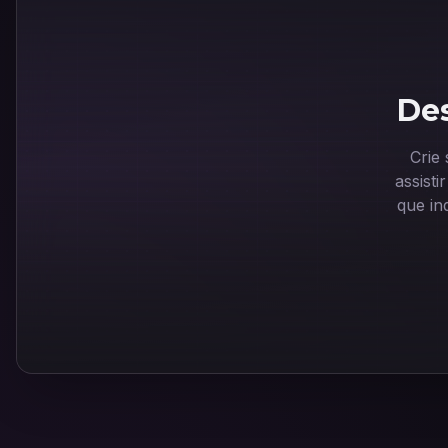
Des
Crie
assist
que in