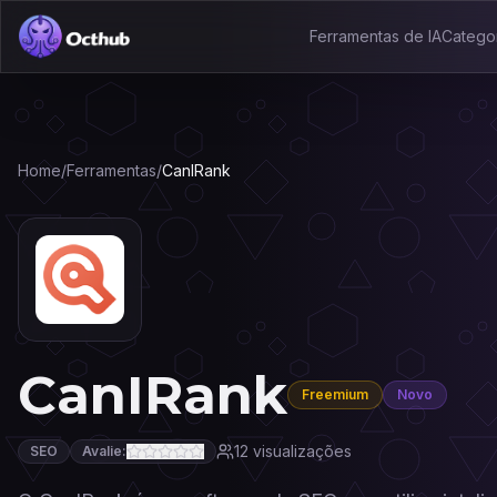
Ferramentas de IA
Catego
Home
/
Ferramentas
/
CanIRank
CanIRank
Freemium
Novo
12
visualizações
SEO
Avalie: