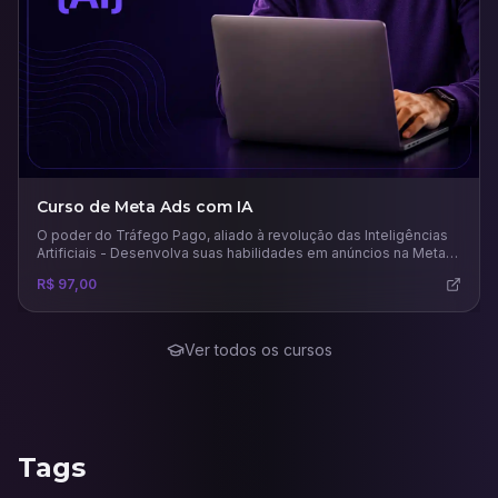
Curso de Meta Ads com IA
O poder do Tráfego Pago, aliado à revolução das Inteligências
Artificiais - Desenvolva suas habilidades em anúncios na Meta
usando todo potencial das principais e mais recentes IAs para
R$ 97,00
este mercado.
Ver todos os cursos
Tags