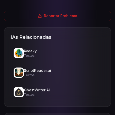
Reportar Problema
IAs Relacionadas
Kveeky
Textos
ScriptReader.ai
Textos
GhostWriter AI
Textos