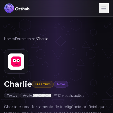
Home
/
Ferramentas
/
Charlie
Charlie
Freemium
Novo
12
visualizações
Textos
Avalie:
Charlie é uma ferramenta de inteligência artificial que