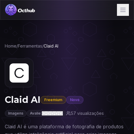
Home
/
Ferramentas
/
Claid AI
Claid AI
Freemium
Novo
57
visualizações
Imagens
Avalie:
Claid AI é uma plataforma de fotografia de produtos