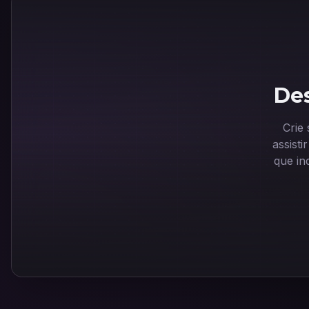
Des
Crie
assist
que in