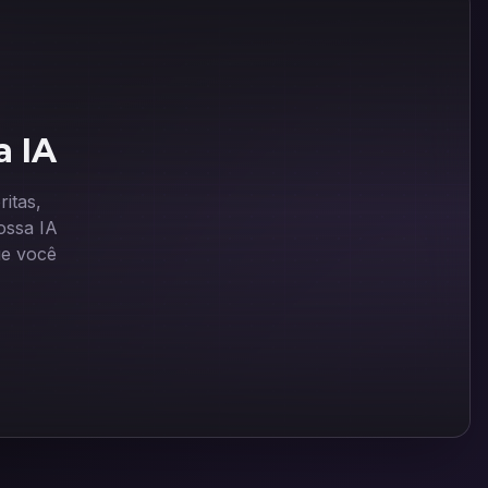
a IA
itas,
ssa IA
ue você