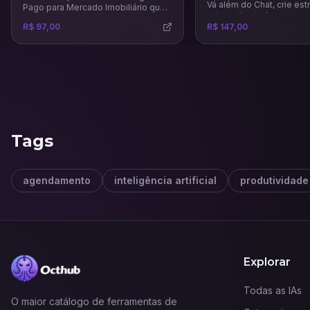
Vá além do Chat, crie est
Pago para Mercado Imobiliário que
automatize tudo.
vai te ensinar técnicas e estratégias
R$ 97,00
R$ 147,00
certeiras para venda e aluguel de
imóveis.
Tags
agendamento
inteligência artificial
produtividade
Explorar
Todas as IAs
O maior catálogo de ferramentas de