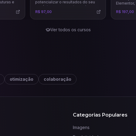
ruturas e
potencializar o resultados do seu
Elementor
negócio e a gerar mais vendas.
que vai te 
R$ 97,00
R$ 197,00
venda, land
completos e
Ver todos os cursos
otimização
colaboração
Categorias Populares
Imagens