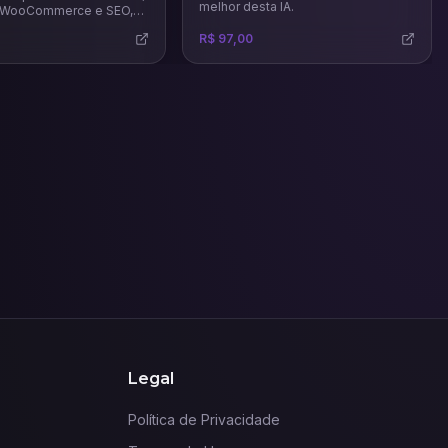
melhor desta IA.
, WooCommerce e SEO,
ensinar a criar páginas de
R$ 97,00
ing pages, sites
 lojas virtuais.
Legal
Política de Privacidade