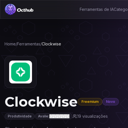
Ferramentas de IA
Catego
Home
/
Ferramentas
/
Clockwise
Clockwise
Freemium
Novo
19
visualizações
Produtividade
Avalie: