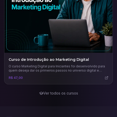
Curso de Introdução ao Marketing Digital
O curso Marketing Digital para Iniciantes foi desenvolvido para
quem deseja dar os primeiros passos no universo digital e
compreender como as estratégias online podem impulsionar
R$ 47,00
negócios e carreiras. Ao longo das aulas, o participante
aprenderá os conceitos fundamentais do marketing digital, suas
diferenças em relação ao marketing tradicional e como planejar
campanhas eficazes.
Ver todos os cursos