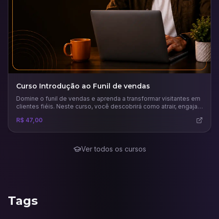
Curso Introdução ao Funil de vendas
Domine o funil de vendas e aprenda a transformar visitantes em
clientes fiéis. Neste curso, você descobrirá como atrair, engajar
e converter leads com estratégias práticas, uso inteligente de
R$ 47,00
tráfego pago e análise de métricas para maximizar resultados
no marketing digital.
Ver todos os cursos
Tags