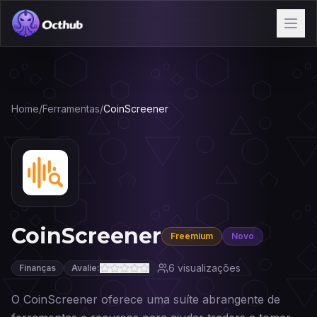
Home
/
Ferramentas
/
CoinScreener
CoinScreener
Freemium
Novo
6
visualizações
Finanças
Avalie:
O CoinScreener oferece uma suíte abrangente de