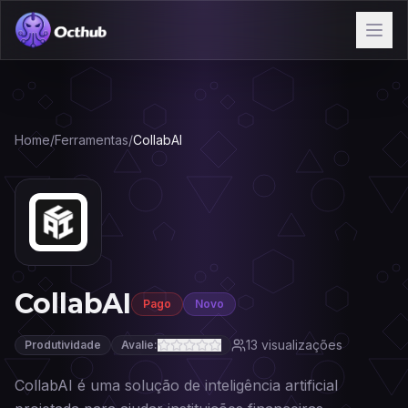
Home
/
Ferramentas
/
CollabAI
CollabAI
Pago
Novo
13
visualizações
Produtividade
Avalie:
CollabAI é uma solução de inteligência artificial