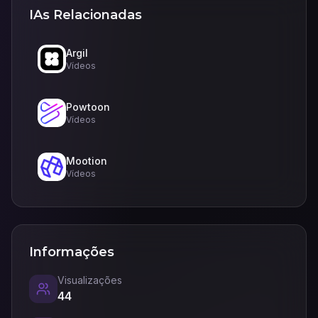
IAs Relacionadas
Argil
Vídeos
Powtoon
Vídeos
Mootion
Vídeos
Informações
Visualizações
44