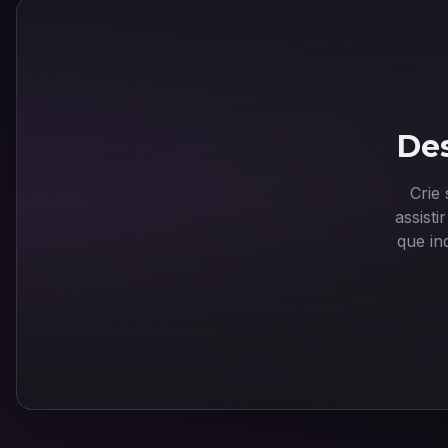
Des
Crie
assist
que in