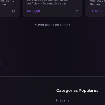
ios de iA",
Formação 
Artificiais - Desenvolva suas
nder no
Elementor
habilidades em anúncios na Meta
 horas por
que vai te 
usando todo potencial das
R$ 97,00
R$ 197,00
o humana.
venda, land
principais e mais recentes IAs para
completos e
este mercado.
Ver todos os cursos
Categorias Populares
Imagens