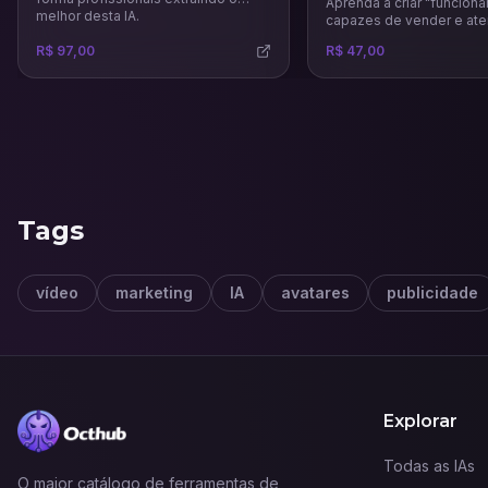
Aprenda a criar "funcionár
melhor desta IA.
capazes de vender e ate
WhatsApp e Instagram 24
R$ 97,00
R$ 47,00
dia com uma comunicaçã
Tags
vídeo
marketing
IA
avatares
publicidade
Explorar
Todas as IAs
O maior catálogo de ferramentas de