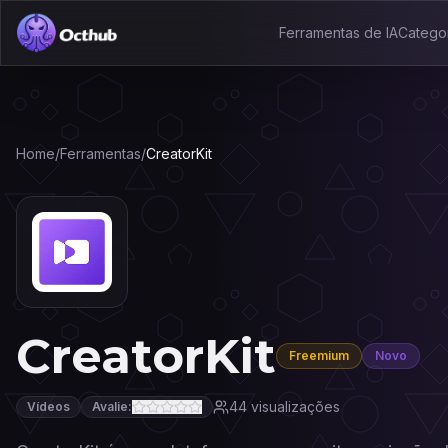
Ferramentas de IA
Catego
Home
/
Ferramentas
/
CreatorKit
CreatorKit
Freemium
Novo
44
visualizações
Vídeos
Avalie: