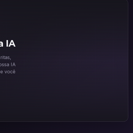
a IA
itas,
ssa IA
ue você