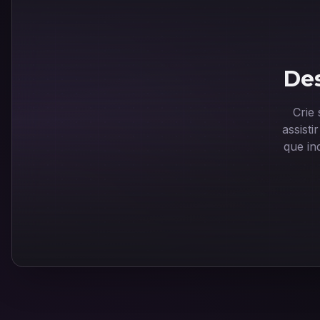
Des
Crie
assist
que in