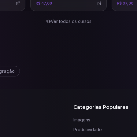
R$ 47,00
R$ 97,00
 vendas e
precisas e eficazes.
m base na
Ver todos os cursos
egração
Categorias Populares
Imagens
Produtividade