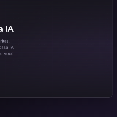
a IA
itas,
ssa IA
ue você