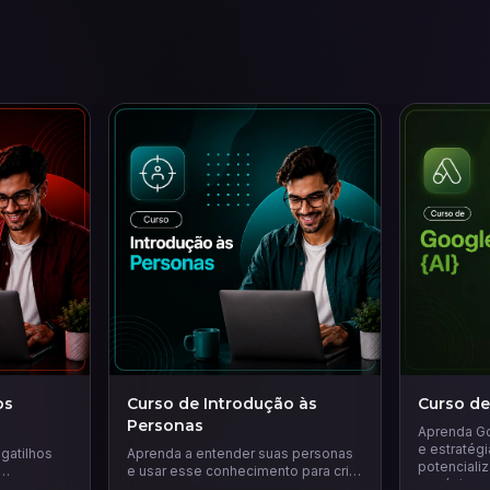
os
Curso de Introdução às
Curso de
Personas
Aprenda Go
e estratég
gatilhos
Aprenda a entender suas personas
potencializ
e usar esse conhecimento para criar
negócio e 
ar
estratégias de marketing mais