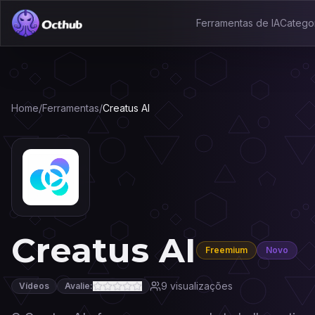
Ferramentas de IA
Catego
Home
/
Ferramentas
/
Creatus AI
Creatus AI
Freemium
Novo
9
visualizações
Vídeos
Avalie: