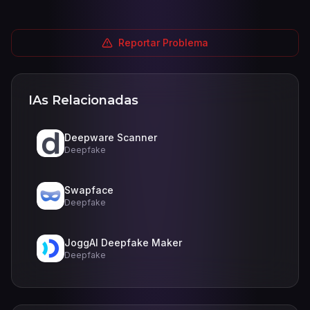
Reportar Problema
IAs Relacionadas
Deepware Scanner
Deepfake
Swapface
Deepfake
JoggAI Deepfake Maker
Deepfake