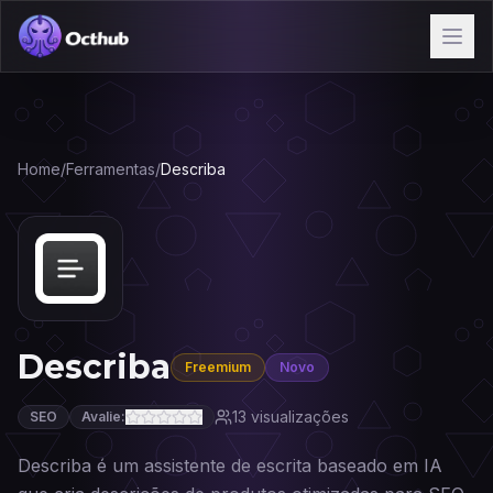
Home
/
Ferramentas
/
Describa
Describa
Freemium
Novo
13
visualizações
SEO
Avalie:
Describa é um assistente de escrita baseado em IA