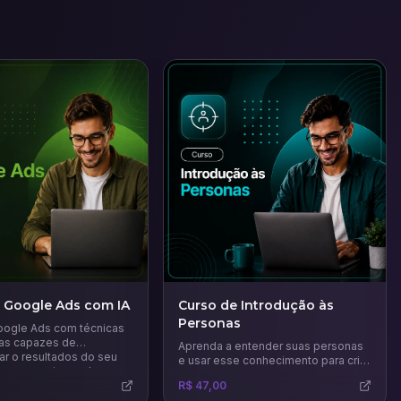
 Google Ads com IA
Curso de Introdução às
Personas
ogle Ads com técnicas
ias capazes de
Aprenda a entender suas personas
ar o resultados do seu
e usar esse conhecimento para criar
a gerar mais vendas.
estratégias de marketing mais
R$ 47,00
precisas e eficazes.