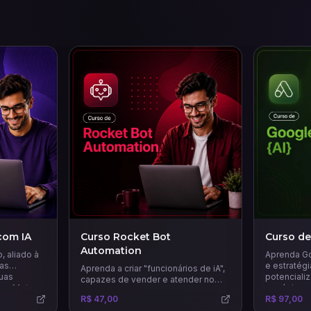
com IA
Curso Rocket Bot
Curso de
Automation
 aliado à
Aprenda Go
ias
e estratég
Aprenda a criar "funcionários de iA",
suas
potencializ
capazes de vender e atender no
 na Meta
negócio e 
WhatsApp e Instagram 24 horas por
as
R$ 47,00
R$ 97,00
dia com uma comunicação humana.
s IAs para