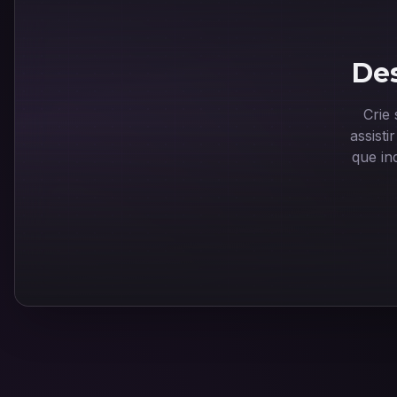
Des
Crie
assist
que in