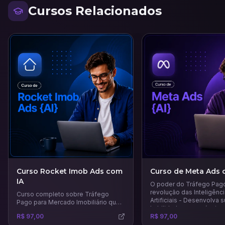
Cursos Relacionados
Curso Rocket Imob Ads com
Curso de Meta Ads 
IA
O poder do Tráfego Pago,
revolução das Inteligênc
Curso completo sobre Tráfego
Artificiais - Desenvolva 
Pago para Mercado Imobiliário que
habilidades em anúncios
vai te ensinar técnicas e estratégias
R$ 97,00
usando todo potencial d
R$ 97,00
certeiras para venda e aluguel de
principais e mais recente