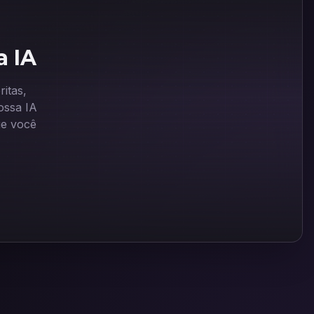
a IA
itas,
ssa IA
ue você