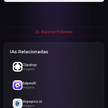
Reportar Problema
IAs Relacionadas
Clipdrop
Imagens
AdpexAI
Imagens
dopepics.io
Imagens