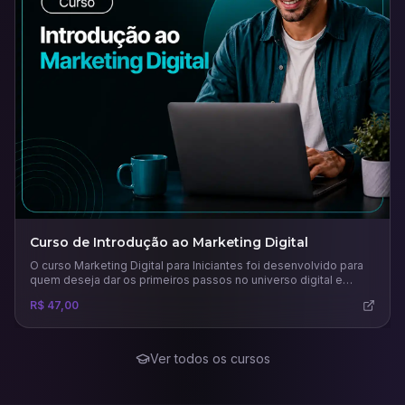
Curso de Introdução ao Marketing Digital
O curso Marketing Digital para Iniciantes foi desenvolvido para
quem deseja dar os primeiros passos no universo digital e
compreender como as estratégias online podem impulsionar
R$ 47,00
negócios e carreiras. Ao longo das aulas, o participante
aprenderá os conceitos fundamentais do marketing digital, suas
diferenças em relação ao marketing tradicional e como planejar
campanhas eficazes.
Ver todos os cursos