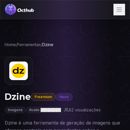
Home
/
Ferramentas
/
Dzine
Dzine
Freemium
Novo
82
visualizações
Imagens
Avalie:
Dzine é uma ferramenta de geração de imagens que