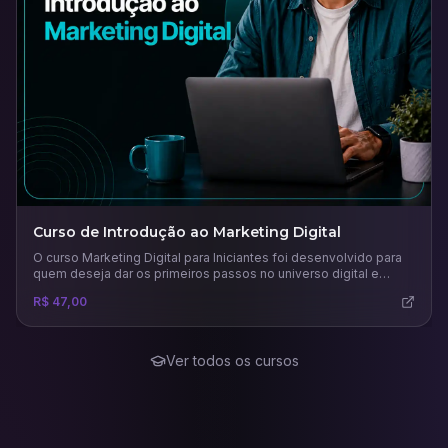
Curso de Introdução ao Marketing Digital
O curso Marketing Digital para Iniciantes foi desenvolvido para
quem deseja dar os primeiros passos no universo digital e
compreender como as estratégias online podem impulsionar
R$ 47,00
negócios e carreiras. Ao longo das aulas, o participante
aprenderá os conceitos fundamentais do marketing digital, suas
diferenças em relação ao marketing tradicional e como planejar
campanhas eficazes.
Ver todos os cursos