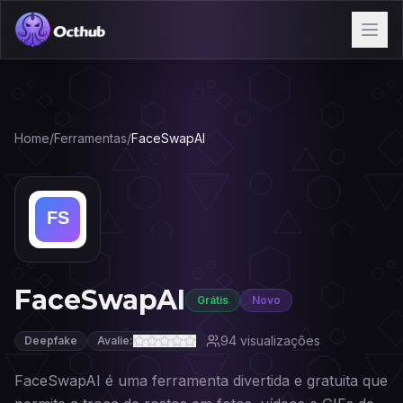
Home
/
Ferramentas
/
FaceSwapAI
FaceSwapAI
Grátis
Novo
94
visualizações
Deepfake
Avalie:
FaceSwapAI é uma ferramenta divertida e gratuita que