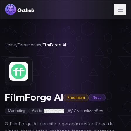
Home
/
Ferramentas
/
FilmForge AI
FilmForge AI
Freemium
Novo
17
visualizações
Marketing
Avalie:
O FilmForge AI permite a geração instantânea de