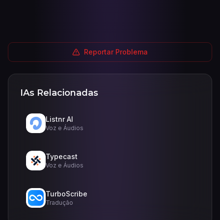
Reportar Problema
IAs Relacionadas
Listnr AI
Voz e Áudios
Typecast
Voz e Áudios
TurboScribe
Tradução