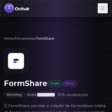
Home
/
Ferramentas
/
FormShare
FormShare
Grátis
Novo
16
visualizações
Marketing
Avalie:
O FormShare permite a criação de formulários online