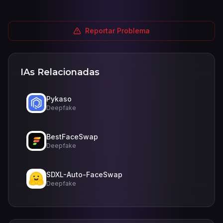
Reportar Problema
IAs Relacionadas
Pykaso
Deepfake
BestFaceSwap
Deepfake
SDXL-Auto-FaceSwap
Deepfake