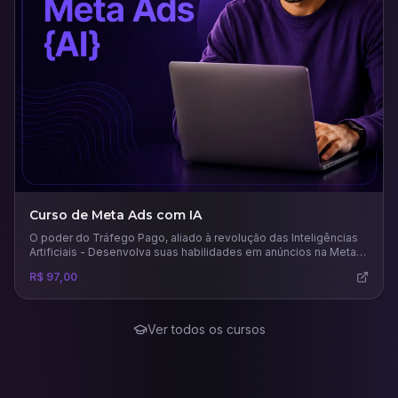
Curso de Meta Ads com IA
O poder do Tráfego Pago, aliado à revolução das Inteligências
Artificiais - Desenvolva suas habilidades em anúncios na Meta
usando todo potencial das principais e mais recentes IAs para
R$ 97,00
este mercado.
Ver todos os cursos