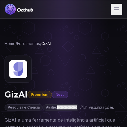
Home
/
Ferramentas
/
GizAI
GizAI
Freemium
Novo
11
visualizações
Pesquisa e Ciência
Avalie:
GizAI é uma ferramenta de inteligência artificial que