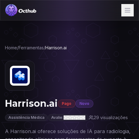
Home
/
Ferramentas
/
Harrison.ai
Harrison.ai
Pago
Novo
29
visualizações
Assistência Médica
Avalie:
A Harrison.ai oferece soluções de IA para radiologia,