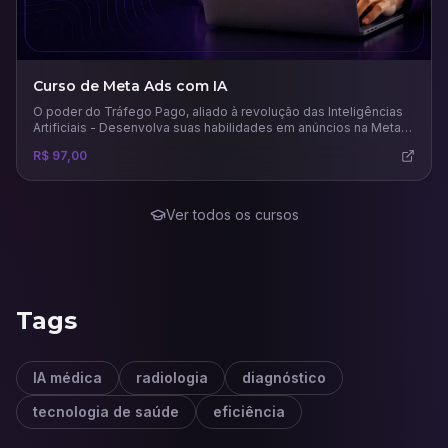
Curso de Meta Ads com IA
O poder do Tráfego Pago, aliado à revolução das Inteligências
Artificiais - Desenvolva suas habilidades em anúncios na Meta
usando todo potencial das principais e mais recentes IAs para
R$ 97,00
este mercado.
Ver todos os cursos
Tags
IA médica
radiologia
diagnóstico
tecnologia de saúde
eficiência