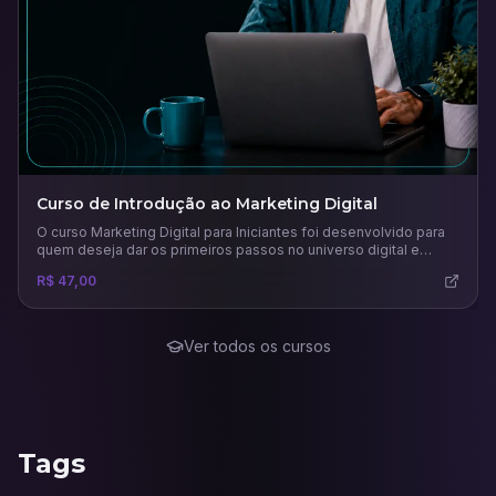
Curso de Introdução ao Marketing Digital
O curso Marketing Digital para Iniciantes foi desenvolvido para
quem deseja dar os primeiros passos no universo digital e
compreender como as estratégias online podem impulsionar
R$ 47,00
negócios e carreiras. Ao longo das aulas, o participante
aprenderá os conceitos fundamentais do marketing digital, suas
diferenças em relação ao marketing tradicional e como planejar
campanhas eficazes.
Ver todos os cursos
Tags