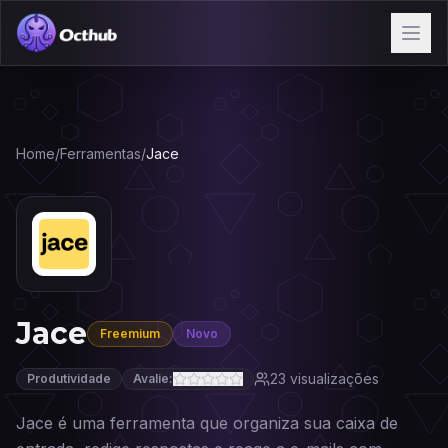
Home
/
Ferramentas
/
Jace
Jace
Freemium
Novo
23
visualizações
Produtividade
Avalie:
Jace é uma ferramenta que organiza sua caixa de