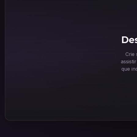
Des
Crie
assist
que in