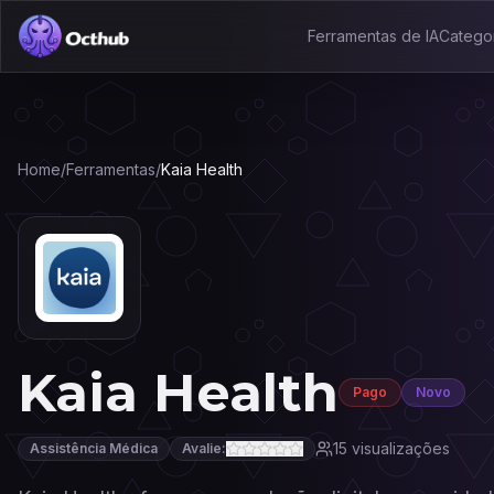
Ferramentas de IA
Catego
Home
/
Ferramentas
/
Kaia Health
Kaia Health
Pago
Novo
15
visualizações
Assistência Médica
Avalie: