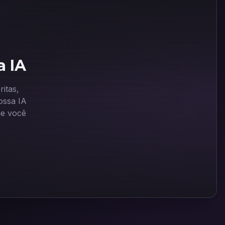
a IA
itas,
ssa IA
ue você