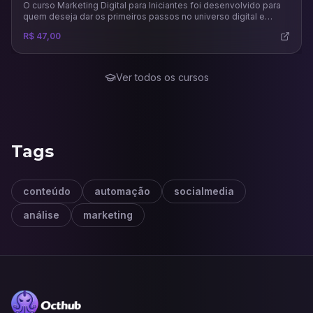
O curso Marketing Digital para Iniciantes foi desenvolvido para
quem deseja dar os primeiros passos no universo digital e
compreender como as estratégias online podem impulsionar
R$ 47,00
negócios e carreiras. Ao longo das aulas, o participante
aprenderá os conceitos fundamentais do marketing digital, suas
diferenças em relação ao marketing tradicional e como planejar
campanhas eficazes.
Ver todos os cursos
Tags
conteúdo
automação
socialmedia
análise
marketing