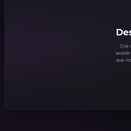
Des
Crie
assist
que in