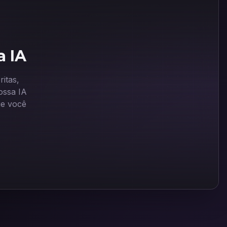
a IA
itas,
ssa IA
ue você