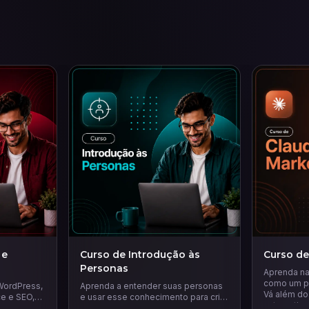
 e
Curso de Introdução às
Curso de
Personas
Aprenda na 
como um pr
WordPress,
Aprenda a entender suas personas
Vá além do 
e e SEO,
e usar esse conhecimento para criar
automatize
 páginas de
estratégias de marketing mais