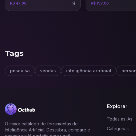
R$ 47,00
R$ 197,00
dia com uma comunicação humana.
venda, landing pages, si
completos e lojas virtuais
Tags
pesquisa
vendas
inteligência artificial
person
Explorar
Todas as IAs
O maior catálogo de ferramentas de
Categorias
Inteligência Artificial. Descubra, compare e
encontre a IA perfeita para você.