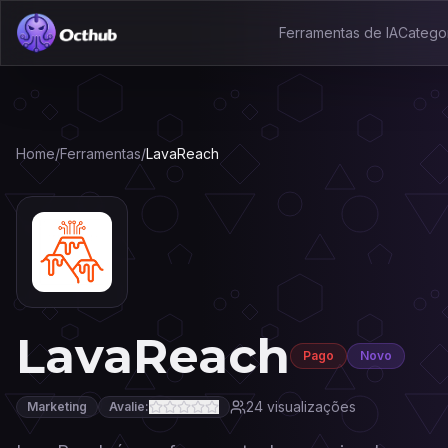
Ferramentas de IA
Catego
Home
/
Ferramentas
/
LavaReach
LavaReach
Pago
Novo
24
visualizações
Marketing
Avalie: