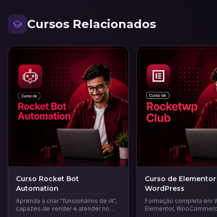
Cursos Relacionados
Curso Rocket Bot
Curso de Elementor
Automation
WordPress
Aprenda a criar "funcionários de iA",
Formação completa em 
capazes de vender e atender no
Elementor, WooCommerc
WhatsApp e Instagram 24 horas por
que vai te ensinar a criar