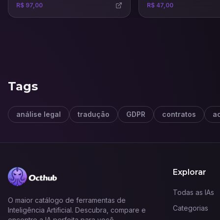
R$ 97,00
R$ 47,00
dia com uma comunicaçã
Tags
análise legal
tradução
GDPR
contratos
ac
Explorar
Todas as IAs
O maior catálogo de ferramentas de
Categorias
Inteligência Artificial. Descubra, compare e
encontre a IA perfeita para você.