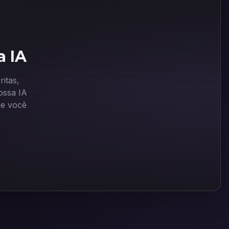
a IA
itas,
ssa IA
ue você