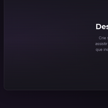
Des
Crie
assist
que in