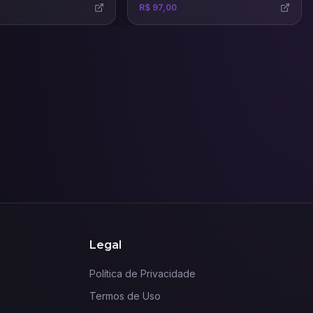
usando todo potencial das
R$ 97,00
principais e mais recentes IAs para
este mercado.
Legal
Política de Privacidade
Termos de Uso