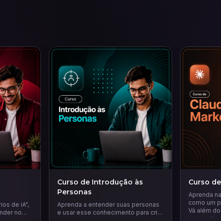
Curso de Introdução às
Curso de
Personas
Aprenda na 
como um pr
ios de iA",
Aprenda a entender suas personas
Vá além do 
nder no
e usar esse conhecimento para criar
automatize
 horas por
estratégias de marketing mais