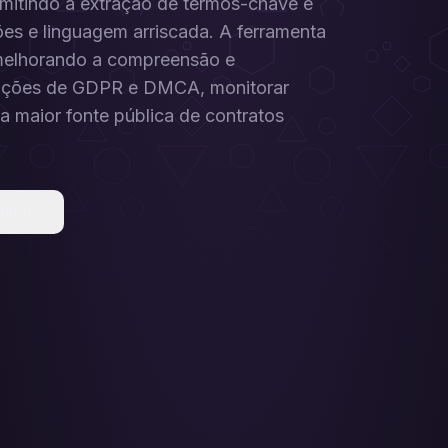
rmitindo a extração de termos-chave e
ções e linguagem arriscada. A ferramenta
 melhorando a compreensão e
citações de GDPR e DMCA, monitorar
a maior fonte pública de contratos
ilhar