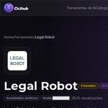
Ferramentas de IA
Catego
Home
/
Ferramentas
/
Legal Robot
Legal Robot
Freemium
Nov
30
visualizações
Assistentes Jurídicos
Avalie: