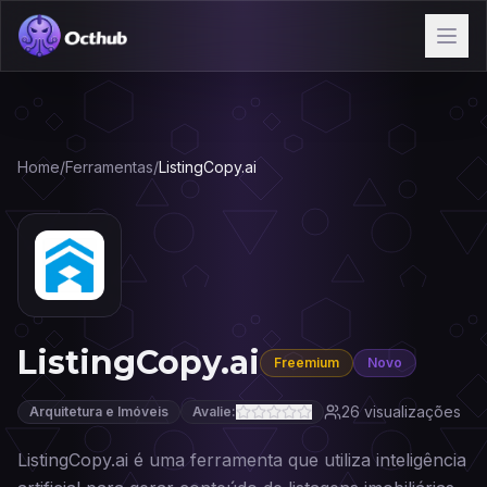
Home
/
Ferramentas
/
ListingCopy.ai
ListingCopy.ai
Freemium
Novo
26
visualizações
Arquitetura e Imóveis
Avalie:
ListingCopy.ai é uma ferramenta que utiliza inteligência