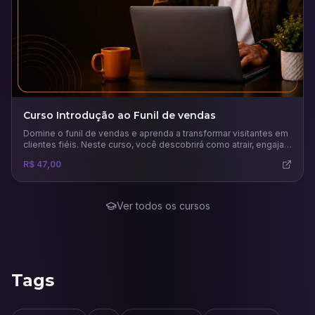
Curso Introdução ao Funil de vendas
Domine o funil de vendas e aprenda a transformar visitantes em
clientes fiéis. Neste curso, você descobrirá como atrair, engajar
e converter leads com estratégias práticas, uso inteligente de
R$ 47,00
tráfego pago e análise de métricas para maximizar resultados
no marketing digital.
Ver todos os cursos
Tags