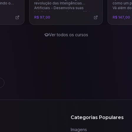
indo o
revolução das Inteligências
como um pr
Artificiais - Desenvolva suas
Vá além do 
habilidades em anúncios na Meta
automatize
usando todo potencial das
R$ 97,00
R$ 147,00
principais e mais recentes IAs para
este mercado.
Ver todos os cursos
Categorias Populares
Imagens