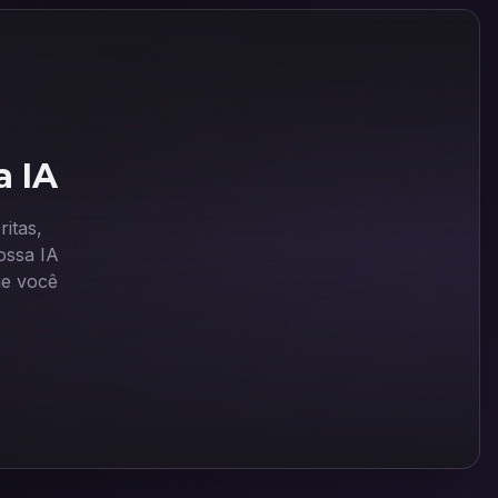
a IA
itas,
ssa IA
ue você