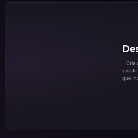
Des
Crie
assist
que in