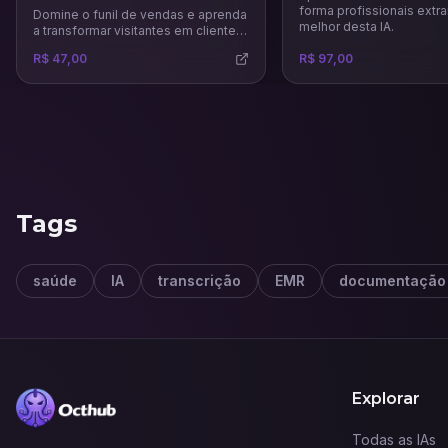
forma profissionais extra
Domine o funil de vendas e aprenda
melhor desta IA.
a transformar visitantes em clientes
fiéis. Neste curso, você descobrirá
R$ 47,00
R$ 97,00
como atrair, engajar e converter
leads com estratégias práticas, uso
inteligente de tráfego pago e
análise de métricas para maximizar
resultados no marketing digital.
Tags
saúde
IA
transcrição
EMR
documentação
Explorar
Todas as IAs