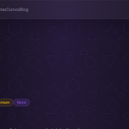
rias
Cursos
Blog
emium
Novo