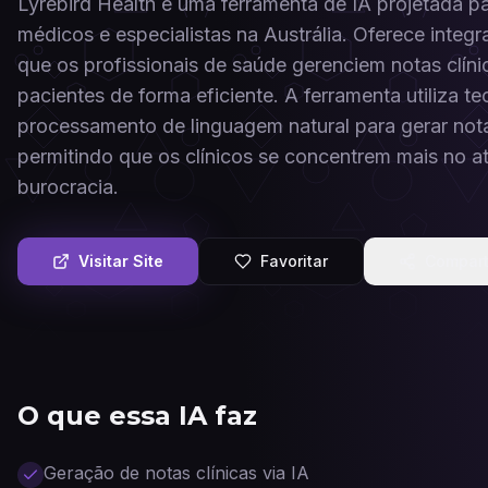
Lyrebird Health é uma ferramenta de IA projetada par
médicos e especialistas na Austrália. Oferece inte
que os profissionais de saúde gerenciem notas clíni
pacientes de forma eficiente. A ferramenta utiliza t
processamento de linguagem natural para gerar nota
permitindo que os clínicos se concentrem mais no 
burocracia.
Visitar Site
Favoritar
Compart
O que essa IA faz
Geração de notas clínicas via IA