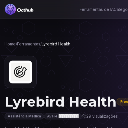
Ferramentas de IA
Catego
Home
/
Ferramentas
/
Lyrebird Health
Lyrebird Health
Fre
29
visualizações
Assistência Médica
Avalie: