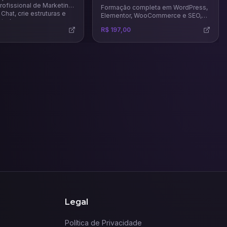
ofissional de Marketing.
Formação completa em WordPress,
Chat, crie estruturas e
Elementor, WooCommerce e SEO,
 tudo.
que vai te ensinar a criar páginas de
R$ 197,00
venda, landing pages, sites
completos e lojas virtuais.
Legal
Política de Privacidade