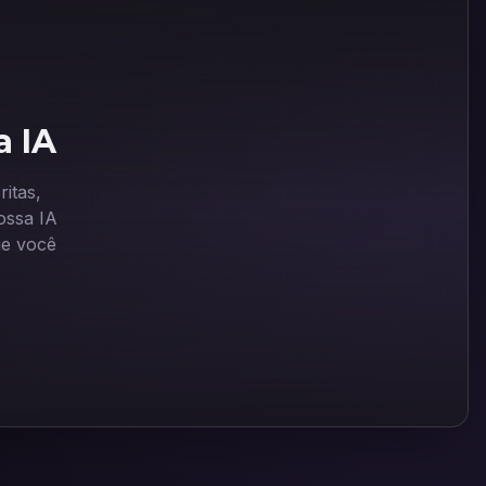
a IA
itas,
ssa IA
ue você