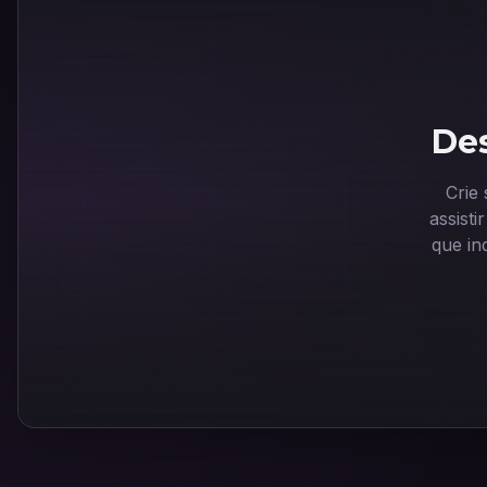
Des
Crie
assist
que in