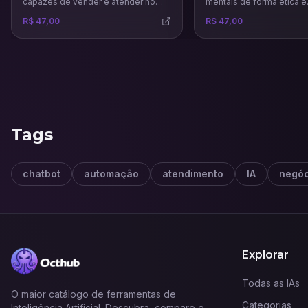
capazes de vender e atender no
mentais de forma ética e
WhatsApp e Instagram 24 horas por
estratégica para influenci
R$ 47,00
R$ 47,00
dia com uma comunicação humana.
decisões, aumentar suas
fortalecer sua marca co
psicologia da persuasão.
Tags
chatbot
automação
atendimento
IA
negóc
Explorar
Todas as IAs
O maior catálogo de ferramentas de
Categorias
Inteligência Artificial. Descubra, compare e