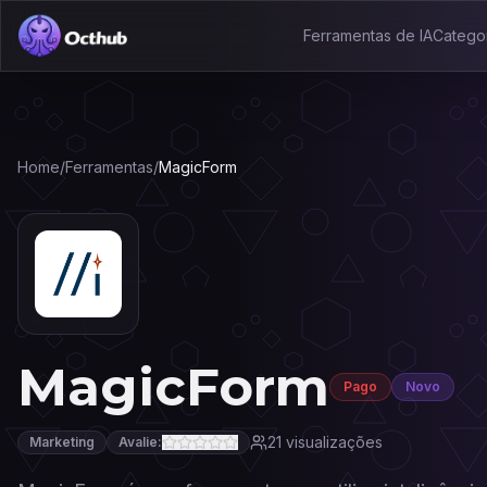
Ferramentas de IA
Catego
Home
/
Ferramentas
/
MagicForm
MagicForm
Pago
Novo
21
visualizações
Marketing
Avalie: