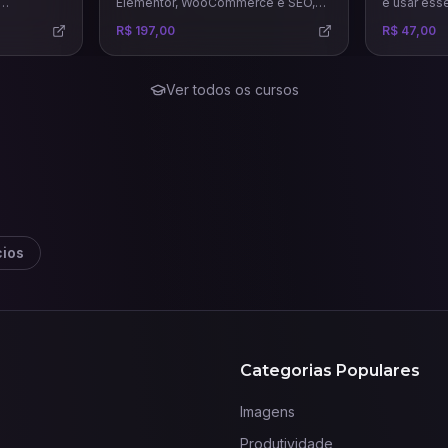
Elementor, WooCommerce e SEO,
e usar ess
ar
que vai te ensinar a criar páginas de
estratégia
R$ 197,00
R$ 47,00
 vendas e
venda, landing pages, sites
precisas e 
m base na
completos e lojas virtuais.
Ver todos os cursos
ios
Categorias Populares
Imagens
Produtividade