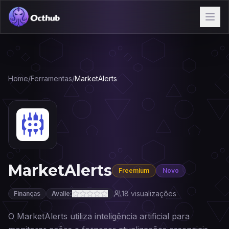
Home
/
Ferramentas
/
MarketAlerts
MarketAlerts
Freemium
Novo
18
visualizações
Finanças
Avalie:
O MarketAlerts utiliza inteligência artificial para