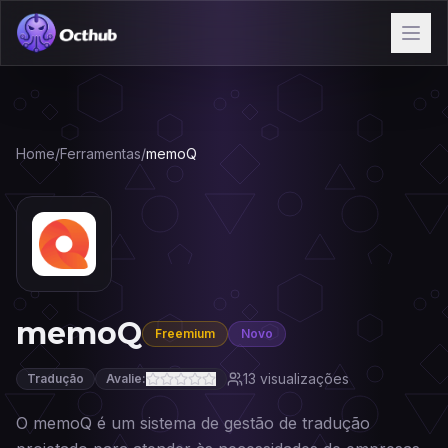
Home
/
Ferramentas
/
memoQ
memoQ
Freemium
Novo
13
visualizações
Tradução
Avalie:
O memoQ é um sistema de gestão de tradução