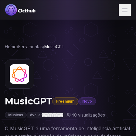
Home
/
Ferramentas
/
MusicGPT
MusicGPT
Freemium
Novo
40
visualizações
Músicas
Avalie:
O MusicGPT é uma ferramenta de inteligência artificial